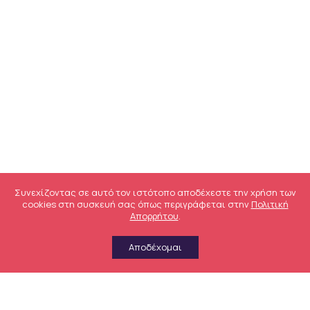
Συνεχίζοντας σε αυτό τον ιστότοπο αποδέχεστε την χρήση των
cookies στη συσκευή σας όπως περιγράφεται στην
Πολιτική
Απορρήτου
.
Αποδέχομαι