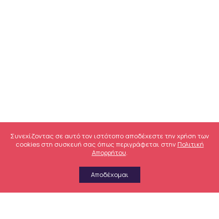
Συνεχίζοντας σε αυτό τον ιστότοπο αποδέχεστε την χρήση των
cookies στη συσκευή σας όπως περιγράφεται στην
Πολιτική
Απορρήτου
.
Αποδέχομαι