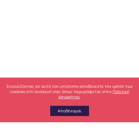
Συνεχίζοντας σε αυτό τον ιστότοπο αποδέχεστε την χρήση των
cookies στη συσκευή σας όπως περιγράφεται στην
Πολιτική
Απορρήτου
.
Αποδέχομαι