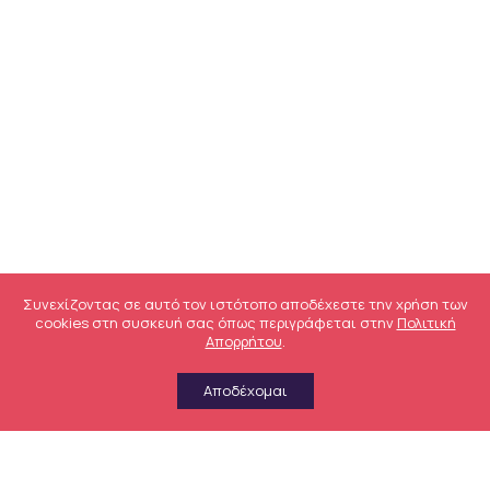
Συνεχίζοντας σε αυτό τον ιστότοπο αποδέχεστε την χρήση των
cookies στη συσκευή σας όπως περιγράφεται στην
Πολιτική
Απορρήτου
.
Αποδέχομαι