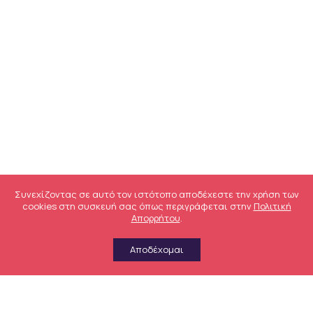
Συνεχίζοντας σε αυτό τον ιστότοπο αποδέχεστε την χρήση των
cookies στη συσκευή σας όπως περιγράφεται στην
Πολιτική
Απορρήτου
.
Αποδέχομαι