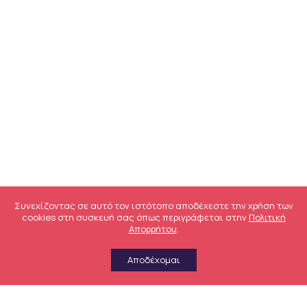
Συνεχίζοντας σε αυτό τον ιστότοπο αποδέχεστε την χρήση των
cookies στη συσκευή σας όπως περιγράφεται στην
Πολιτική
Απορρήτου
.
Αποδέχομαι