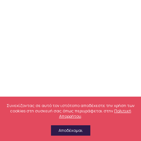
Συνεχίζοντας σε αυτό τον ιστότοπο αποδέχεστε την χρήση των
cookies στη συσκευή σας όπως περιγράφεται στην
Πολιτική
Απορρήτου
.
Αποδέχομαι