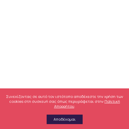
Συνεχίζοντας σε αυτό τον ιστότοπο αποδέχεστε την χρήση των
cookies στη συσκευή σας όπως περιγράφεται στην
Πολιτική
Απορρήτου
.
Αποδέχομαι