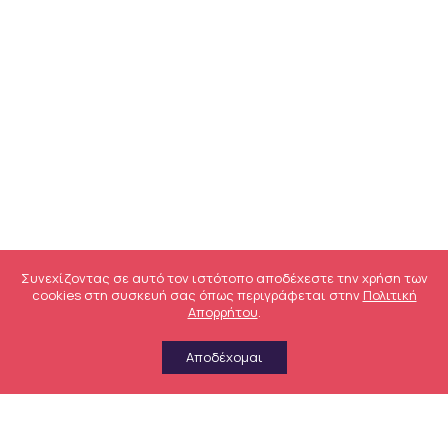
Συνεχίζοντας σε αυτό τον ιστότοπο αποδέχεστε την χρήση των
cookies στη συσκευή σας όπως περιγράφεται στην
Πολιτική
Απορρήτου
.
Αποδέχομαι