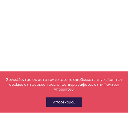
Συνεχίζοντας σε αυτό τον ιστότοπο αποδέχεστε την χρήση των
cookies στη συσκευή σας όπως περιγράφεται στην
Πολιτική
Απορρήτου
.
Αποδέχομαι