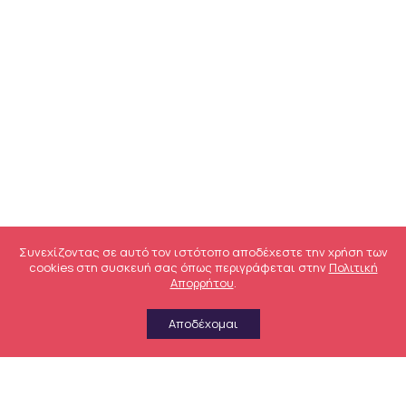
Συνεχίζοντας σε αυτό τον ιστότοπο αποδέχεστε την χρήση των
cookies στη συσκευή σας όπως περιγράφεται στην
Πολιτική
Απορρήτου
.
Αποδέχομαι