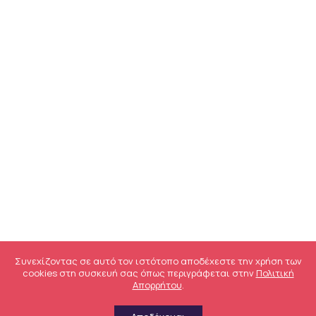
Συνεχίζοντας σε αυτό τον ιστότοπο αποδέχεστε την χρήση των
cookies στη συσκευή σας όπως περιγράφεται στην
Πολιτική
Απορρήτου
.