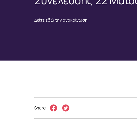
Συνέλευσης 22 Μαΐο
Δείτε εδώ την ανακοίνωση.
Share