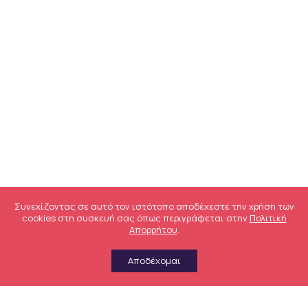
Συνεχίζοντας σε αυτό τον ιστότοπο αποδέχεστε την χρήση των
cookies στη συσκευή σας όπως περιγράφεται στην
Πολιτική
Απορρήτου
.
Αποδέχομαι