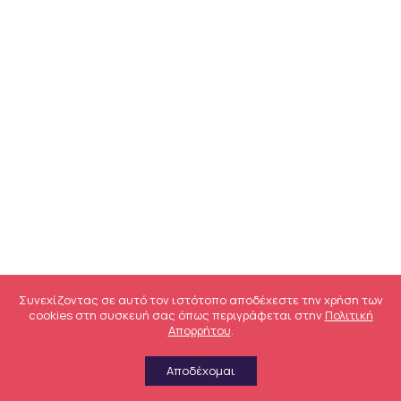
Συνεχίζοντας σε αυτό τον ιστότοπο αποδέχεστε την χρήση των
cookies στη συσκευή σας όπως περιγράφεται στην
Πολιτική
Απορρήτου
.
Αποδέχομαι