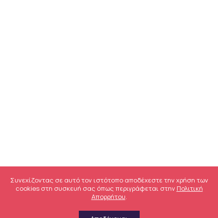
Συνεχίζοντας σε αυτό τον ιστότοπο αποδέχεστε την χρήση των
cookies στη συσκευή σας όπως περιγράφεται στην
Πολιτική
Απορρήτου
.