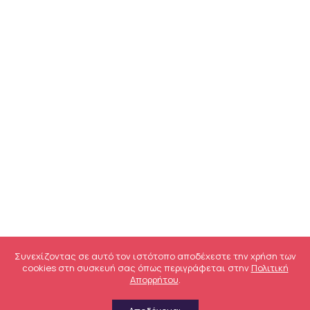
Συνεχίζοντας σε αυτό τον ιστότοπο αποδέχεστε την χρήση των
cookies στη συσκευή σας όπως περιγράφεται στην
Πολιτική
Απορρήτου
.