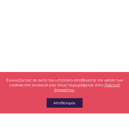
Συνεχίζοντας σε αυτό τον ιστότοπο αποδέχεστε την χρήση των
cookies στη συσκευή σας όπως περιγράφεται στην
Πολιτική
Απορρήτου
.
Αποδέχομαι