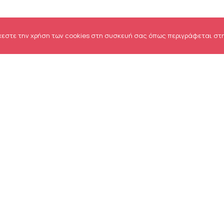
χεστε την χρήση των cookies στη συσκευή σας όπως περιγράφεται στ
όμενης Πληροφορίας
ς Ομολογιακού Δανείου
όμενης Πληροφορίας