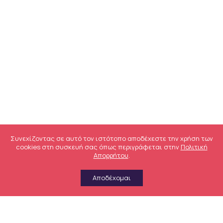
Συνεχίζοντας σε αυτό τον ιστότοπο αποδέχεστε την χρήση των
cookies στη συσκευή σας όπως περιγράφεται στην
Πολιτική
Απορρήτου
.
Αποδέχομαι