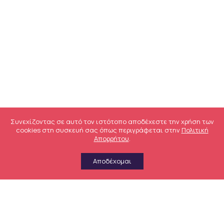
Συνεχίζοντας σε αυτό τον ιστότοπο αποδέχεστε την χρήση των
cookies στη συσκευή σας όπως περιγράφεται στην
Πολιτική
Απορρήτου
.
Αποδέχομαι