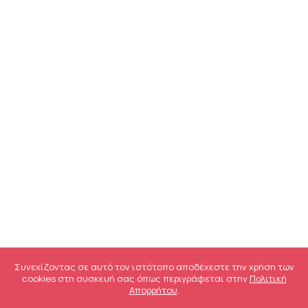
Συνεχίζοντας σε αυτό τον ιστότοπο αποδέχεστε την χρήση των
cookies στη συσκευή σας όπως περιγράφεται στην
Πολιτική
Απορρήτου
.